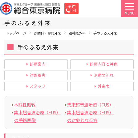
予約
TEL
MENU
手のふるえ外来
トップページ
診療科・専門外来
脳神経外科
手のふるえ外来
手のふるえ外来
診療案内
診療内容と特色
対象疾患
治療の流れ
スタッフ
外来表
本態性振戦
集束超音波治療（FUS）
集束超音波治療（FUS）
集束超音波治療（FUS）
の手術画像
の対象となる方