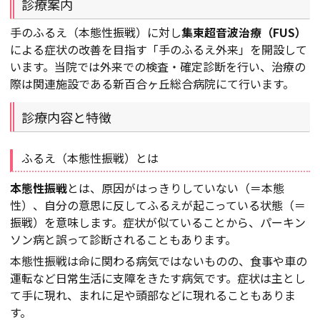
診療案内
手のふるえ（本態性振戦）に対し
集束超音波治療（FUS）
による症状の改善を目指す「手のふるえ外来」を開設して
います。当院では外来での検査・確定診断を行い、治療の
際は関連施設である新百合ヶ丘総合病院にて行います。
診療内容と特徴
ふるえ（本態性振戦）とは
本態性振戦
とは、原因がはっきりしていない（＝本態
性）、自分の意思に反してふるえが起こっている状態（＝
振戦）を意味します。症状が似ていることから、パーキン
ソン病と誤って診断されることもあります。
本態性振戦は命に関わる病気ではないものの、食事や車の
運転など日常生活に支障をきたす病気です。症状は主とし
て手に現れ、まれに足や頭部などに現れることもありま
す。