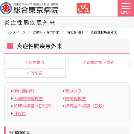
予約
TEL
MENU
炎症性腸疾患外来
トップページ
診療科・専門外来
消化器内科
炎症性腸疾患外来
炎症性腸疾患外来
診療案内
診療対象・検査
外来表
消化器内科
胃カメラ
大腸内視鏡検査
内視鏡検査
胆膵内視鏡（ERCP）
超音波内視鏡（EUS）
肝疾患
診療案内