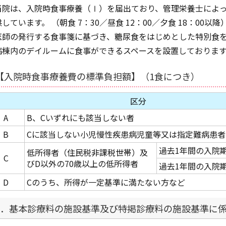
当院は、入院時食事療養（Ⅰ）を届出ており、管理栄養士によ
供しています。 （朝食 7：30／昼食 12：00／夕食 18：00以降
医師の発行する食事箋に基づき、糖尿食をはじめとした特別食
病棟内のデイルームに食事ができるスペースを設置しておりま
【入院時食事療養費の標準負担額】（1食につき）
区分
A
B、Cいずれにも該当しない者
B
Cに該当しない小児慢性疾患病児童等又は指定難病患者
過去1年間の入院期
低所得者（住民税非課税世帯）及
C
びD以外の70歳以上の低所得者
過去1年間の入院期
D
Cのうち、所得が一定基準に満たない方など
6．基本診療料の施設基準及び特掲診療料の施設基準に