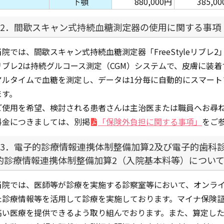
下顎
880,000円
385,0
12．間歇スキャン式持続血糖測定器の使用に関する事項
当院では、間歇スキャン式持続血糖測定器「FreeStyleリブレ
リブレ2は持続グルコース測定（CGM）システムで、皮膚に装
アルタイムで血糖を測定し、データは1分毎に自動的にスマート
ます。
ご使用を希望、検討される患者さんは主治医または職員へお尋
料金につきましては、別掲
「保険外負担に関する事項」
をご
13．電子的診療情報連携体制整備加算2及び電子的歯科
的診療情報連携体制整備加算2（入院基本料等）につい
当院では、医師等が診療を実施する診察室等において、オンラ
た診療情報等を活用して診療を実施しております。マイナ保険証
高い医療を提供できるよう取り組んでおります。また、算定し