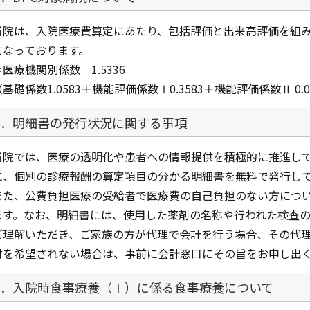
当院は、入院医療費算定にあたり、包括評価と出来高評価を組み
となっております。
＊医療機関別係数 1.5336
（基礎係数1.0583＋機能評価係数Ⅰ0.3583＋機能評価係数Ⅱ 0.0
4．明細書の発行状況に関する事項
当院では、医療の透明化や患者への情報提供を積極的に推進し
に、個別の診療報酬の算定項目の分かる明細書を無料で発行し
また、公費負担医療の受給者で医療費の自己負担のない方につ
ます。なお、明細書には、使用した薬剤の名称や行われた検査
ご理解いただき、ご家族の方が代理で会計を行う場合、その代
付を希望されない場合は、事前に会計窓口にその旨をお申し出
5．入院時食事療養（Ⅰ）に係る食事療養について