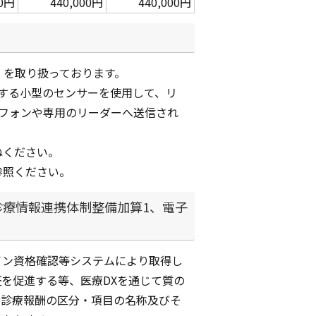
00円
440,000円
440,000円
2」を取り扱っております。
着する小型のセンサーを使用して、リ
フォンや専用のリーダーへ送信され
ねください。
参照ください。
診療情報連携体制整備加算1、電子
て
イン資格確認等システムにより取得し
を促進する等、医療DXを通じて質の
た診療報酬の区分・項目の名称及びそ