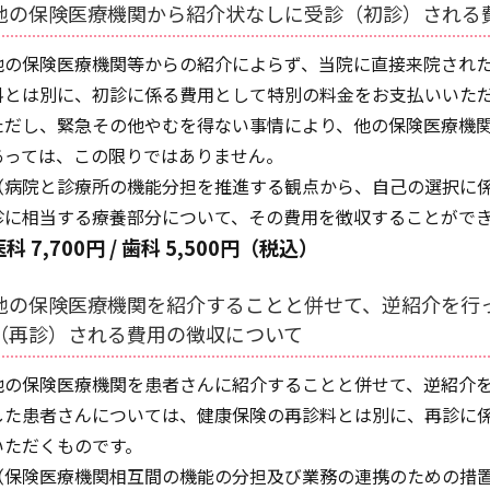
他の保険医療機関から紹介状なしに受診（初診）される
他の保険医療機関等からの紹介によらず、当院に直接来院され
料とは別に、初診に係る費用として特別の料金をお支払いいた
ただし、緊急その他やむを得ない事情により、他の保険医療機
あっては、この限りではありません。
（病院と診療所の機能分担を推進する観点から、自己の選択に
診に相当する療養部分について、その費用を徴収することがで
医科 7,700円 / 歯科 5,500円（税込）
他の保険医療機関を紹介することと併せて、逆紹介を行
（再診）される費用の徴収について
他の保険医療機関を患者さんに紹介することと併せて、逆紹介
した患者さんについては、健康保険の再診料とは別に、再診に
いただくものです。
（保険医療機関相互間の機能の分担及び業務の連携のための措