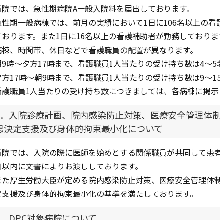
当院では、急性期病院A一般入院料を届出しております。
急性期一般病棟では、前月の実績において1日に106名以上の看
ております。また1日に16名以上の看護補助者が勤務しておりま
病棟、時間帯、休日などで看護職員の配置が異なります。
朝9時～夕方17時まで、看護職員1人当たりの受け持ち数は4～5
夕方17時～朝9時まで、看護職員1人当たりの受け持ち数は9～1
看護職員1人当たりの受け持ち数につきましては、各病棟に掲示
2．入院診療計画、院内感染防止対策、医療安全管理体
思決定支援及び身体的拘束最小化について
当院では、入院の際に医師を始めとする関係職員が共同して患者
日以内に文書によりお渡ししております。
また厚生労働大臣が定める院内感染防止対策、医療安全管理体
定支援及び身体的拘束最小化の基準を満たしております。
3．DPC対象病院について