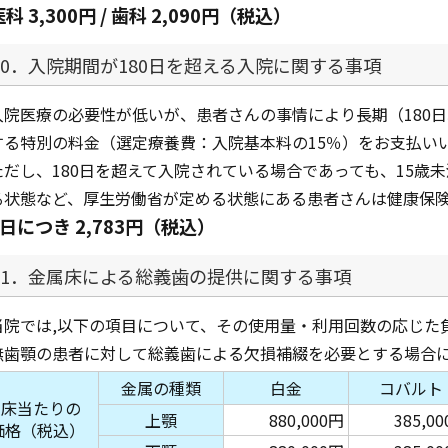
医科 3,300円 / 歯科 2,090円（税込）
10．入院期間が180日を超える入院に関する事項
入院医療の必要性が低いが、患者さんの事情により長期（180
する特別の料金（選定療養費：入院基本料の15％）をお支払い
ただし、180日を超えて入院されている場合であっても、15歳
る状態など、厚生労働省が定める状態にある患者さんは健康保
1日につき 2,783円（税込）
11．金属床による総義歯の提供に関する事項
当院では,以下の項目について、その使用量・利用回数の応じた
無歯顎の患者に対して総義歯による欠損補綴を必要とする場合
金属の種類
白金
コバルト
1床当たりの
上顎
880,000円
385,0
価格（税込）