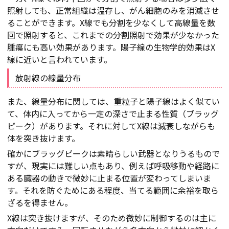
照射しても、正常組織は温存し、がん細胞のみを消滅させ
ることができます。X線でも分割を少なくして高線量を数
回で照射すると、これまでの分割照射で効果が少なかった
腫瘍にも高い効果があります。陽子線の生物学的効果はX
線に近いと言われています。
放射線の線量分布
また、線量分布に関しては、重粒子と陽子線はよく似てい
て、体内に入ってから一定の深さで止まる性質（ブラッグ
ピーク）があります。それに対してX線は減衰しながらも
体を突き抜けます。
確かにブラッグピークは素晴らしい武器となりうるもので
すが、現実には難しい点もあり、例えば呼吸移動や経路に
ある臓器の動きで微妙に止まる位置が変わってしまいま
す。それを防ぐためにある程度、当てる範囲に余裕を取ら
ざるを得ません。
X線は突き抜けますが、そのため微妙に制御するのは主に