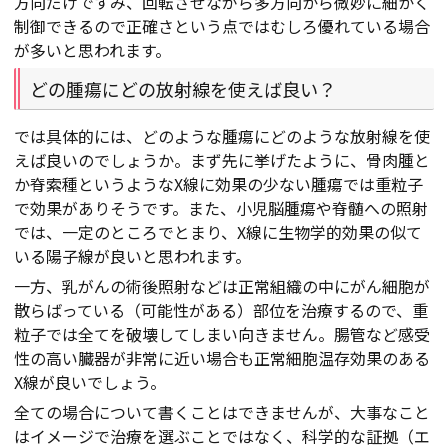
方向だけですみ、回転させながら多方向から微妙に細かく
制御できるので正確さという点ではむしろ優れている場合
が多いと思われます。
どの腫瘍にどの放射線を使えば良い？
では具体的には、どのような腫瘍にどのような放射線を使
えば良いのでしょうか。まず先に挙げたように、骨肉腫と
か脊索種というようなX線に効果の少ない腫瘍では重粒子
で効果がありそうです。また、小児脳腫瘍や脊髄への照射
では、一定のところでとまり、X線に生物学的効果の似て
いる陽子線が良いと思われます。
一方、乳がんの術後照射などは正常組織の中にがん細胞が
散らばっている（可能性がある）部位を治療するので、重
粒子では全てを破壊してしまい向きません。腸管など感受
性の高い臓器が非常に近い場合も正常細胞温存効果のある
X線が良いでしょう。
全ての場合について書くことはできませんが、大事なこと
はイメージで治療を選ぶことではなく、科学的な証拠（エ