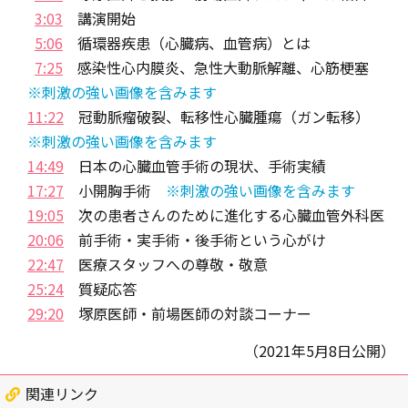
3:03
講演開始
5:06
循環器疾患（心臓病、血管病）とは
7:25
感染性心内膜炎、急性大動脈解離、心筋梗塞
※刺激の強い画像を含みます
11:22
冠動脈瘤破裂、転移性心臓腫瘍（ガン転移）
※刺激の強い画像を含みます
14:49
日本の心臓血管手術の現状、手術実績
17:27
小開胸手術
※刺激の強い画像を含みます
19:05
次の患者さんのために進化する心臓血管外科医
20:06
前手術・実手術・後手術という心がけ
22:47
医療スタッフへの尊敬・敬意
25:24
質疑応答
29:20
塚原医師・前場医師の対談コーナー
（2021年5月8日公開）
関連リンク