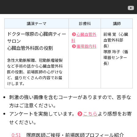
講演テーマ
診療科
講師
ドクター塚原の心臓病ティー
心臓血管外
前場 覚（心臓
血管外科部
サロン
科
長）
循環器内科
心臓血管外科医の役割
塚原 玲子（循
環器センター
急性大動脈解離、冠動脈瘤破裂
長）
など手術の話から心臓血管外科
医の役割、前場医師の心がけな
ど、盛りだくさんの内容でお届
けします。
刺激の強い画像を含むコーナーがありますので、苦手な
方はご注意ください。
アンケートを実施しています。
こちら
より感想をお寄
せください。
0:51
塚原医師ご挨拶・前場医師プロフィール紹介