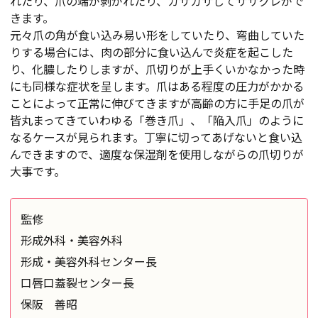
れたり、爪の端が剥がれたり、ガサガサしてササクレがで
きます。
元々爪の角が食い込み易い形をしていたり、弯曲していた
りする場合には、肉の部分に食い込んで炎症を起こした
り、化膿したりしますが、爪切りが上手くいかなかった時
にも同様な症状を呈します。爪はある程度の圧力がかかる
ことによって正常に伸びてきますが高齢の方に手足の爪が
皆丸まってきていわゆる「巻き爪」、「陥入爪」のように
なるケースが見られます。丁寧に切ってあげないと食い込
んできますので、適度な保湿剤を使用しながらの爪切りが
大事です。
監修
形成外科・美容外科
形成・美容外科センター長
口唇口蓋裂センター長
保阪 善昭