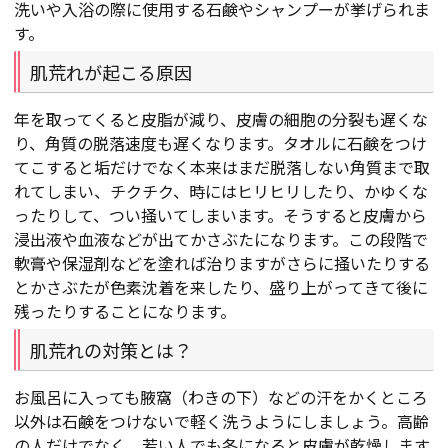
洗いや入浴の際に使用する石鹸やシャンプーが挙げられま
す。
肌荒れが起こる原因
年を取ってくると皮脂が減り、皮膚の細胞の分裂も遅くな
り、角質の脱落速度も遅くなります。タオルに石鹸をつけ
てこすると垢だけでなく本来はまだ脱落しない角質まで取
れてしまい、チクチク、時にはヒリヒリしたり、かゆくな
ったりして、つい掻いてしまいます。そうすると皮膚から
浸出液や血液などが出てかさぶたになります。この段階で
軟膏や保湿剤などを塗れば治りますがさらに掻いたりする
とかさぶたが色素沈着を来したり、盛り上がってきて後に
残ったりすることになります。
肌荒れの対策とは？
お風呂に入っても腋窩（わきの下）などの汗をかくところ
以外は石鹸をつけないで軽く洗うようにしましょう。高齢
の人だけでなく、若い人でも冬になると皮膚が乾燥します