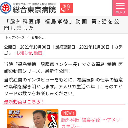
予約
TEL
MENU
「脳外科医師 福島孝徳」動画 第3話を公
開しました
トップページ
お知らせ
公開日：2021年10月30日 ｜最終更新日：
2021年11月20日
｜カテ
ゴリ：
お知らせ
,
動画
当院「福島孝徳 脳腫瘍センター長」である福島 孝徳 医
師の動画シリーズ、最新作公開！
当院独自のインタビューをもとに、福島医師の仕事の極意
や素顔を解き明かします。アメリカ生活32年目！そのエピ
ソードの数々をお楽しみください。
最新動画はこちら！
NEW！
脳外科医 福島孝徳 ～アメリ
カ生活～