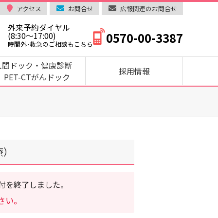
アクセス
お問合せ
広報関連のお問合せ
外来予約ダイヤル
0570-00-3387
(8:30～17:00)
時間外･救急のご相談もこちら
人間ドック・健康診断
採用情報
PET-CTがんドック
療）
受付を終了しました。
さい。