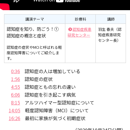
講演テーマ
診療科
講師
認知症を知り、防ごう！①
認知症疾患
羽生 春夫（認
知症疾患研究
認知症の概念と症状
研究センター
センター長）
認知症の症状やMCIと呼ばれる軽
度認知障害についてご紹介しま
す。
0:36
認知症の人は増加している
1:56
認知症の症状
4:55
認知症ともの忘れの違い
6:06
認知症を引き起こす病気
8:15
アルツハイマー型認知症について
14:05
軽度認知障害（MCI）について
16:26
最初に家族が気づく初期症状