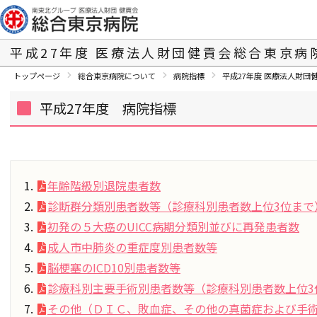
平成27年度
医療法人財団健貢会総合東京病
トップページ
総合東京病院について
病院指標
平成27年度
医療法人財団
平成27年度 病院指標
年齢階級別退院患者数
診断群分類別患者数等（診療科別患者数上位3位まで
初発の５大癌のUICC病期分類別並びに再発患者数
成人市中肺炎の重症度別患者数等
脳梗塞のICD10別患者数等
診療科別主要手術別患者数等（診療科別患者数上位3
その他（ＤＩＣ、敗血症、その他の真菌症および手