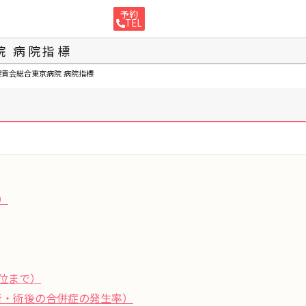
予約
TEL
院
病院指標
健貢会総合東京病院
病院指標
）
位まで）
術・術後の合併症の発生率）