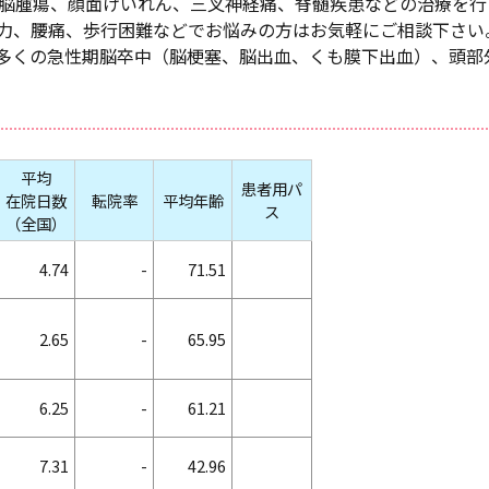
脳腫瘍、顔面けいれん、三叉神経痛、脊髄疾患などの治療を行
力、腰痛、歩行困難などでお悩みの方はお気軽にご相談下さい
多くの急性期脳卒中（脳梗塞、脳出血、くも膜下出血）、頭部
平均
患者用パ
在院日数
転院率
平均年齢
ス
（全国）
4.74
-
71.51
2.65
-
65.95
6.25
-
61.21
7.31
-
42.96