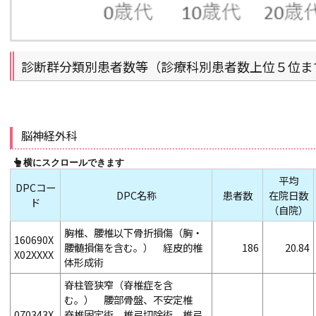
診断群分類別患者数等（診療科別患者数上位５位ま
脳神経外科
平均
DPCコー
DPC名称
患者数
在院日数
ド
（自院）
胸椎、腰椎以下骨折損傷（胸・
160690X
腰髄損傷を含む。） 経皮的椎
186
20.84
X02XXXX
体形成術
脊柱管狭窄（脊椎症を含
む。） 腰部骨盤、不安定椎
070343X
脊椎固定術、椎弓切除術、椎弓