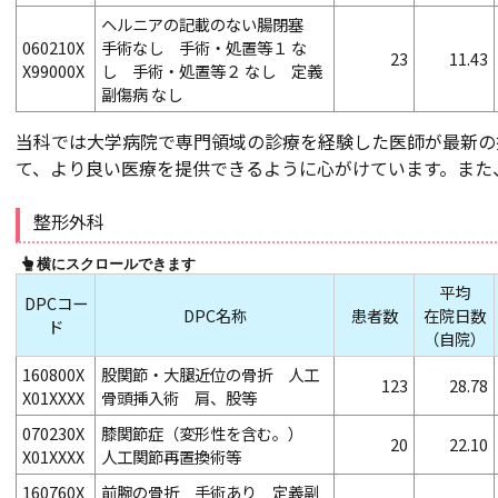
ヘルニアの記載のない腸閉塞
060210X
手術なし 手術・処置等１ な
23
11.43
X99000X
し 手術・処置等２ なし 定義
副傷病 なし
当科では大学病院で専門領域の診療を経験した医師が最新の
て、より良い医療を提供できるように心がけています。また
整形外科
平均
DPCコー
DPC名称
患者数
在院日数
ド
（自院）
160800X
股関節・大腿近位の骨折 人工
123
28.78
X01XXXX
骨頭挿入術 肩、股等
070230X
膝関節症（変形性を含む。）
20
22.10
X01XXXX
人工関節再置換術等
160760X
前腕の骨折 手術あり 定義副