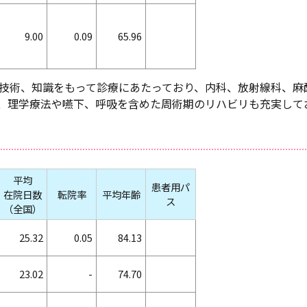
9.00
0.09
65.96
技術、知識をもって診療にあたっており、内科、放射線科、麻
、理学療法や嚥下、呼吸を含めた周術期のリハビリも充実して
平均
患者用パ
在院日数
転院率
平均年齢
ス
（全国）
25.32
0.05
84.13
23.02
-
74.70