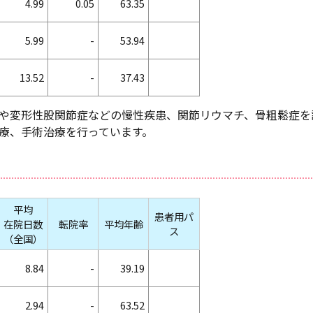
4.99
0.05
63.35
5.99
-
53.94
13.52
-
37.43
や変形性股関節症などの慢性疾患、関節リウマチ、骨粗鬆症を
療、手術治療を行っています。
平均
患者用パ
在院日数
転院率
平均年齢
ス
（全国）
8.84
-
39.19
2.94
-
63.52