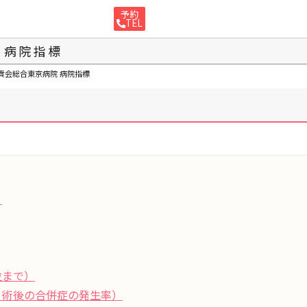
予約
TEL
病院指標
貢会総合東京病院
病院指標
）
位まで）
・術後の合併症の発生率）