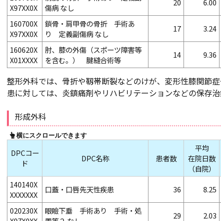
20
6.00
X97XX0X
傷病 なし
160700X
鎖骨・肩甲骨の骨折 手術あ
17
3.24
X97XX0X
り 定義副傷病 なし
160620X
肘、膝の外傷（スポーツ障害等
14
9.36
X01XXXX
を含む。） 腱縫合術等
整形外科では、骨折や靱帯断裂などのけが、変形性膝関節症
患に対しては、炎鎮痛剤やリハビリテーションなどの保存治
形成外科
平均
DPCコー
DPC名称
患者数
在院日数
ド
（自院）
140140X
口蓋・口唇先天性疾患
36
8.25
XXXXXXX
020230X
眼瞼下垂 手術あり 手術・処
29
2.03
X97X0XX
置等２ なし