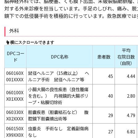
脳神経外科では、脳梗塞、くも膜下出血、未破裂脳動脈瘤、
対する外来診療を担当しています。手足のしびれ、痛み、脱
鏡下での低侵襲手術を積極的に行っています。救急医療では
外科
平均
DPCコー
DPC名称
患者数
在院日数
ド
（自院）
060160X
鼠径ヘルニア（15歳以上） ヘ
45
4.44
001XXXX
ルニア手術 鼠径ヘルニア等
小腸大腸の良性疾患（良性腫瘍
060100X
を含む。） 内視鏡的大腸ポリ
40
2.80
X01XXXX
ープ・粘膜切除術
060330X
胆嚢疾患（胆嚢結石など） 腹
29
4.79
X02XXXX
腔鏡下胆嚢摘出術等
060150X
虫垂炎 手術なし 定義副傷病
27
6.81
X99XX0X
なし