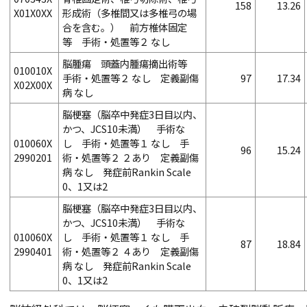
158
13.26
X01X0XX
形成術（多椎間又は多椎弓の場
合を含む。） 前方椎体固定
等 手術・処置等２ なし
脳腫瘍 頭蓋内腫瘍摘出術等
010010X
手術・処置等２ なし 定義副傷
97
17.34
X02X00X
病 なし
脳梗塞（脳卒中発症3日目以内、
かつ、JCS10未満） 手術な
010060X
し 手術・処置等１ なし 手
96
15.24
2990201
術・処置等２ ２あり 定義副傷
病 なし 発症前Rankin Scale
0、1又は2
脳梗塞（脳卒中発症3日目以内、
かつ、JCS10未満） 手術な
010060X
し 手術・処置等１ なし 手
87
18.84
2990401
術・処置等２ ４あり 定義副傷
病 なし 発症前Rankin Scale
0、1又は2