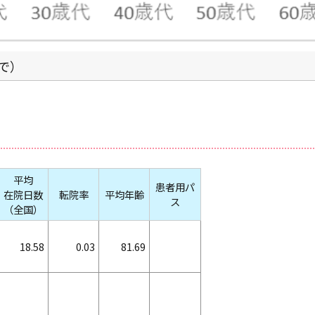
で）
平均
患者用パ
在院日数
転院率
平均年齢
ス
（全国）
18.58
0.03
81.69