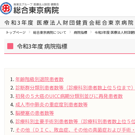
令和3年度
医療法人財団健貢会総合東京病院
トップページ
総合東京病院について
病院指標
令和3年度
医療法人財団健
令和3年度 病院指標
年齢階級別退院患者数
診断群分類別患者数等（診療科別患者数上位５位まで
初発の５大癌のUICC病期分類別並びに再発患者数
成人市中肺炎の重症度別患者数等
脳梗塞の患者数等
診療科別主要手術別患者数等（診療科別患者数上位５
その他（ＤＩＣ、敗血症、その他の真菌症および手術