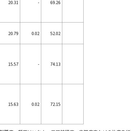
20.31
-
69.26
20.79
0.02
52.02
15.57
-
74.13
15.63
0.02
72.15